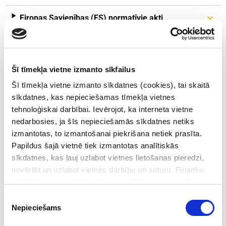
Eiropas Savienības (ES) normatīvie akti
Sankcijas pret Krievijas Federāciju
Sankcijas pret Baltkrieviju
Šī tīmekļa vietne izmanto sīkfailus
Šī tīmekļa vietne izmanto sīkdatnes (cookies), tai skaitā
ES sankcijas attiecībā uz Krimu,
sīkdatnes, kas nepieciešamas tīmekļa vietnes
Sevastopoli
tehnoloģiskai darbībai. Ievērojot, ka interneta vietne
nedarbosies, ja šīs nepieciešamās sīkdatnes netiks
ES sankcijas attiecībā uz Doņecku un
izmantotas, to izmantošanai piekrišana netiek prasīta.
Luhansku
Papildus šajā vietnē tiek izmantotas analītiskās
sīkdatnes, kas ļauj uzlabot vietnes lietošanas pieredzi,
Apvienoto Nāciju Organizācijas (ANO)
novērtēt un uzlabot vietnes darbību un saturu. Finanšu
Drošības Padomes sankcijas
izlūkošanas dienesta privātuma politika pieejama
šeit
.
Piekrišanas
Nepieciešams
izvēle
Norādām, ka FID uztur
Sankciju meklētāju
, kurā pieejama
informācija par sankciju sarakstos iekļautiem subjektiem –