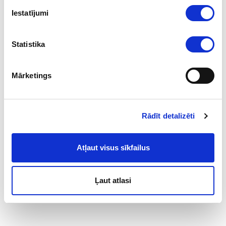
fiziskām vai juridiskām personām, vai citiem identificējamiem
Iestatījumi
subjektiem, attiecībā uz kuriem noteiktas ANO, ES vai Latvijas
Republikas nacionālās sankcijas, tai skaitā meklētājā norādīta
saite uz attiecīgo normatīvo aktu, ar kuru subjekts iekļauts
Statistika
sankciju sarakstā. Detalizētu informāciju lūdzam skatīt
šeit
.
Mārketings
Rādīt detalizēti
Atļaut visus sīkfailus
Ļaut atlasi