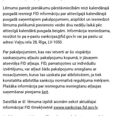
Lēmums paredz pienākumu pārstāvniecībām reizi kalendārajā
pusgadā iesniegt FID informāciju par attiecīgajā kalendārajā
pusgadā saņemtajiem pakalpojumiem, aizpildot un iesniedzot
lēmuma pielikumā pievienoto veidni divu nedēļu laikā pēc
attiecīgā kalendārā pusgada beigām. Informācija iesniedzama,
nosūtot to pa e-pastu sankcijas@fid.gov.lv vai pa pastu uz
adresi Vaļņu iela 28, Rīga, LV-1050.
Par pakalpojumiem, kas nav ietverti ar šo vispārējo
saskaņojumu atļauto pakalpojumu kopumā, ir jāsaņem
atsevišķa FID atļauja. FID, pamatojoties uz individuālu
izvērtējumu, var atļaut šādu pakalpojumu sniegšanu ar
nosacījumiem, kurus tas uzskata par atbilstošiem, ja tiek
konstatēta atbilstība sankciju normatīvā regulējuma mērķiem.
Plašāka informācija par iesnieguma iesniegšanu atļaujas
saņemšanai pieejama
šeit
.
Saistībā ar šī lēmuma izpildi aicinām sekot aktuālajai
informācijai FID tīmekļvietnē
swww.sankcijas.fid.gov.lv
.