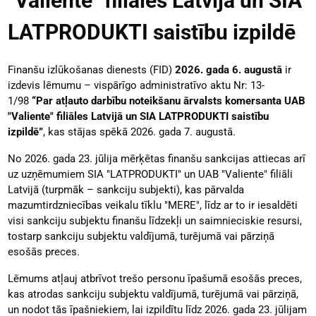
"Valiente" filiāles Latvijā un SIA
LATPRODUKTI saistību izpildē
Finanšu izlūkošanas dienests (FID)
2026. gada 6. augustā
ir
izdevis lēmumu – vispārīgo administratīvo aktu Nr: 13-
1/98
“Par atļauto darbību noteikšanu ārvalsts komersanta UAB
"Valiente" filiāles Latvijā un SIA LATPRODUKTI saistību
izpildē”
, kas stājas spēkā 2026. gada 7. augustā.
No 2026. gada 23. jūlija mērķētas finanšu sankcijas attiecas arī
uz uzņēmumiem SIA "LATPRODUKTI" un UAB "Valiente" filiāli
Latvijā
(turpmāk
–
sankciju subjekti)
, kas pārvalda
mazumtirdzniecības veikalu tīklu "MERE", līdz ar to ir iesaldēti
visi sankciju subjektu finanšu līdzekļi un saimnieciskie resursi,
tostarp sankciju subjektu
valdījumā, turējumā vai pārziņā
esošās preces
.
Lēmums atļauj atbrīvot trešo personu īpašumā esošās preces,
kas atrodas sankciju subjektu valdījumā, turējumā vai pārziņā,
un nodot tās īpašniekiem, lai izpildītu līdz 2026. gada 23. jūlijam