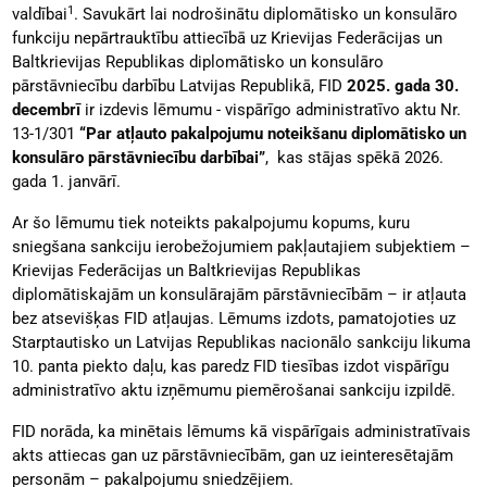
1
valdībai
. Savukārt lai nodrošinātu diplomātisko un konsulāro
funkciju nepārtrauktību attiecībā uz Krievijas Federācijas un
Baltkrievijas Republikas diplomātisko un konsulāro
pārstāvniecību darbību Latvijas Republikā, FID
2025. gada 30.
decembrī
ir izdevis lēmumu - vispārīgo administratīvo aktu Nr.
13-1/301
“Par atļauto pakalpojumu noteikšanu diplomātisko un
konsulāro pārstāvniecību darbībai”
, kas stājas spēkā 2026.
gada 1. janvārī.
Ar šo lēmumu tiek noteikts pakalpojumu kopums, kuru
sniegšana sankciju ierobežojumiem pakļautajiem subjektiem –
Krievijas Federācijas un Baltkrievijas Republikas
diplomātiskajām un konsulārajām pārstāvniecībām – ir atļauta
bez atsevišķas FID atļaujas. Lēmums izdots, pamatojoties uz
Starptautisko un Latvijas Republikas nacionālo sankciju likuma
10. panta piekto daļu, kas paredz FID tiesības izdot vispārīgu
administratīvo aktu izņēmumu piemērošanai sankciju izpildē.
FID norāda, ka minētais lēmums kā vispārīgais administratīvais
akts attiecas gan uz pārstāvniecībām, gan uz ieinteresētajām
personām – pakalpojumu sniedzējiem.