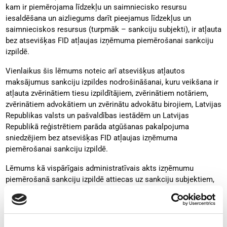
kam ir piemērojama līdzekļu un saimniecisko resursu
iesaldēšana un aizliegums darīt pieejamus līdzekļus un
saimnieciskos resursus (turpmāk – sankciju subjekti), ir atļauta
bez atsevišķas FID atļaujas izņēmuma piemērošanai sankciju
izpildē.
Vienlaikus šis lēmums noteic arī atsevišķus atļautos
maksājumus sankciju izpildes nodrošināšanai, kuru veikšana ir
atļauta zvērinātiem tiesu izpildītājiem, zvērinātiem notāriem,
zvērinātiem advokātiem un zvērinātu advokātu birojiem, Latvijas
Republikas valsts un pašvaldības iestādēm un Latvijas
Republikā reģistrētiem parāda atgūšanas pakalpojuma
sniedzējiem bez atsevišķas FID atļaujas izņēmuma
piemērošanai sankciju izpildē.
Lēmums kā vispārīgais administratīvais akts izņēmumu
piemērošanā sankciju izpildē attiecas uz sankciju subjektiem,
noteiktos gadījumos, arī uz zvērinātiem tiesu izpildītājiem,
atļaujot veikt noteiktus maksājumus. Tāpat šis lēmums ir
uzskatāms par tiesisko pamatu Latvijas Republikā reģistrētām
kredītiestādēm, Eiropas Savienības dalībvalstī reģistrētu