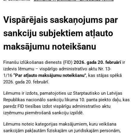
Vispārējais saskaņojums par
sankciju subjektiem atļauto
maksājumu noteikšanu
Finanšu izlūkošanas dienests (FID)
2026. gada 20. februārī
ir
izdevis lēmumu – vispārīgo administratīvo aktu Nr. 13-
1/16
“Par atļauto maksājumu noteikšanu”
, kas stājas spēkā
2026. gada 20. februārī.
Lēmums ir izdots, pamatojoties uz Starptautisko un Latvijas
Republikas nacionālo sankciju likuma 10. panta piekto daļu, kas
paredz FID tiesības izdot vispārīgu administratīvo aktu
izņēmumu piemērošanā sankciju izpildē.
Lēmums noteic kategorijas maksājumiem, kuru veikšana
sankcijām pakļautām fiziskajām un juridiskajām personām,