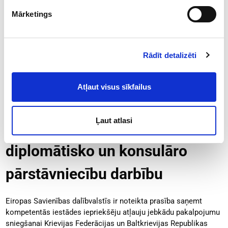
Mārketings
3. dokuments - Lēmuma 2. pielikums - Ziņošanas forma:
2. Pielikums_FIDLem_20022026_Visparigais_adm_akts
Rādīt detalizēti
Vispārējais saskaņojums par
Atļaut visus sīkfailus
Krievijas Federācijas un
Ļaut atlasi
Baltkrievijas Republikas
diplomātisko un konsulāro
pārstāvniecību darbību
Eiropas Savienības dalībvalstīs ir noteikta prasība saņemt
kompetentās iestādes iepriekšēju atļauju jebkādu pakalpojumu
sniegšanai Krievijas Federācijas un Baltkrievijas Republikas