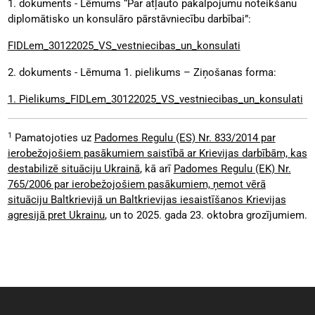
1. dokuments - Lēmums “Par atļauto pakalpojumu noteikšanu
diplomātisko un konsulāro pārstāvniecību darbībai”:
FIDLem_30122025_VS_vestniecibas_un_konsulati
2. dokuments - Lēmuma 1. pielikums – Ziņošanas forma:
1. Pielikums_FIDLem_30122025_VS_vestniecibas_un_konsulati
1
Pamatojoties uz
Padomes Regulu (ES) Nr. 833/2014 par
ierobežojošiem pasākumiem saistībā ar Krievijas darbībām, kas
destabilizē situāciju Ukrainā
, kā arī
Padomes Regulu (EK) Nr.
765/2006 par ierobežojošiem pasākumiem, ņemot vērā
situāciju Baltkrievijā un Baltkrievijas iesaistīšanos Krievijas
agresijā pret Ukrainu
, un to 2025. gada 23. oktobra grozījumiem.