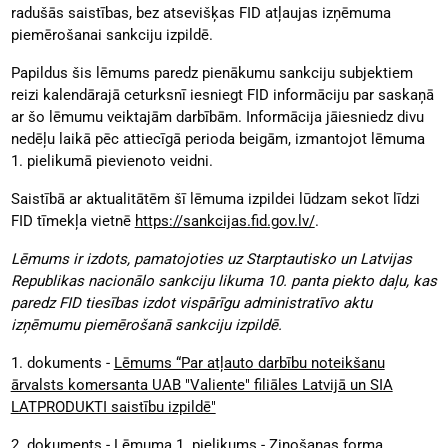
radušās saistības, bez atsevišķas FID atļaujas izņēmuma
piemērošanai sankciju izpildē.
Papildus šis lēmums paredz pienākumu sankciju subjektiem
reizi kalendārajā ceturksnī iesniegt FID informāciju par saskaņā
ar šo lēmumu veiktajām darbībām. Informācija jāiesniedz divu
nedēļu laikā pēc attiecīgā perioda beigām, izmantojot lēmuma
1. pielikumā pievienoto veidni.
Saistībā ar aktualitātēm šī lēmuma izpildei lūdzam sekot līdzi
FID tīmekļa vietnē
https://sankcijas.fid.gov.lv/
.
Lēmums ir izdots, pamatojoties uz Starptautisko un Latvijas
Republikas nacionālo sankciju likuma 10. panta piekto daļu, kas
paredz FID tiesības izdot vispārīgu administratīvo aktu
izņēmumu piemērošanā sankciju izpildē.
1. dokuments -
Lēmums “Par atļauto darbību noteikšanu
ārvalsts komersanta UAB "Valiente" filiāles Latvijā un SIA
LATPRODUKTI saistību izpildē"
2. dokuments -
Lēmuma 1. pielikums - Ziņošanas forma