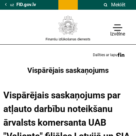
FID.gov.lv
Meklēt
uz
Izvēlne
Dalīties ar lapu
Vispārējais saskaņojums
Vispārējais saskaņojums par
atļauto darbību noteikšanu
ārvalsts komersanta UAB