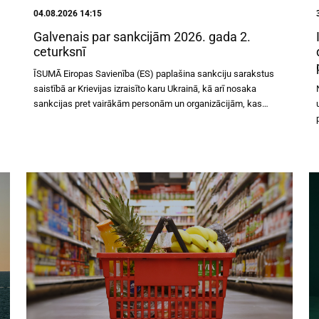
04.08.2026 14:15
Galvenais par sankcijām 2026. gada 2.
ceturksnī
ĪSUMĀ Eiropas Savienība (ES) paplašina sankciju sarakstus saistībā ar Krievijas izraisīto karu Ukrainā, kā arī nosaka sankcijas pret vairākām personām un organizācijām, kas saistītas ar Ukrainas bērnu nelikumīgu deportāciju un piespiedu pārvietošanu uz Krieviju.ES Tiesa precizē, ka trastā nodotie aktīvi ir iesaldējami, ja sankciju subjekts saglabā iespēju tos kontrolēt vai gūt no tiem labumu.Latvijā uzsākti 24 jauni kriminālprocesi par starptautisko sankciju pārkāpšanu.Finanšu izlūkošanas dienests (FID) 2. ceturksnī saņēmis 359 aizdomīgu darījumu ziņojumus, kuros norādīts uz aizdomām par sankciju pārkāpšanu vai to pārkāpšanas mēģinājumu.Latvijas tiesās pabeigta četru krimināllietu izskatīšana par sankciju pārkāpumiem, piespriesti naudas sodi un juridiskās personas likvidācija.Valsts ieņēmumu dienesta (VID) Muitas pārvalde uzsākusi 52 administratīvo pārkāpumu procesus.FID ir atjaunojis vadlīnijas “Sankcijām pakļautu valsts amatpersonu kontroles vērtēšana” Sankciju stiprināšana 11. maijā ES Padome pieņēma lēmumu noteikt sankcijas vēl 16 personām un septiņām organizācijām, kas saistītas ar Ukrainas bērnu nelikumīgu deportāciju un piespiedu pārvietošanu uz Krieviju. ES norāda, ka sankcijas vērstas pret personām un institūcijām, kuras iesaistītas Ukrainas bērnu piespiedu pārvietošanā, tā dēvētajā militarizētajā “pāraudzināšanā” un nelikumīgā adopcijā. Sankcijas noteiktas pret Krievijas amatpersonām un politiķiem, bērnu centriem, jaunatnes organizācijām un citām struktūrām, kas veicina Ukrainas bērnu integrēšanu Krievijas sistēmā. 15. jūnijā ES Padome pieņēma lēmumu paplašināt sankciju sarakstus pret Krieviju. Ar šīm izmaiņām tika papildināti to fizisko un juridisko personu saraksti, kurām piemēro mērķētās finanšu sankcijas saistībā ar Krievijas izraisīto karu Ukrainā, izvērsto hibrīdkaru un cilvēktiesību pārkāpumiem. Papildinājumi sankciju sarakstos tika pieņemti ārpus plašākām ES sankciju kārtām. Būtiskākie spriedumi ES Tiesā sankciju jomā 21. maijā ES Tiesa pasludināja spriedumu, kurā interpretēja mērķēto finanšu sankciju ietvaros noteikto aktīvu iesaldēšanas pienākumu attiecībā uz sankciju subjekta trastā nodotajiem līdzekļiem un saimnieciskajiem resursiem. Tiesa nosprieda, ka trastā nodotie aktīvi var tikt uzskatīti par sankciju subjekta īpašumā vai kontrolē esošiem aktīviem, ja sankciju subjekts saglabā pilnvaras, kas tam ļauj šos aktīvus izmantot, gūt no tiem labumu, rīkoties ar tiem vai tos ietekmēt, kā arī ietekmēt izvēles, ko pārvaldnieks izdara attiecībā uz šiem aktīviem. 11. jūnijā ES Tiesa noraidīja Krievijas Nacionālā norēķinu depozitārija (Krievijas NSD) apelācijas sūdzību par tā izņemšanu no sankciju saraksta. ES Tiesa atzina, ka par pamatu iekļaušanai sankciju sarakstā var kalpot tas, ka uzņēmumam ir būtiska nozīme Krievijas finanšu sistēmā un tas veicina Krievijas valsts finanšu sistēmas darbību. Tāpat tiesa atzina, ka nav nepieciešams pierādīt, ka uzņēmums tieši finansējis militāro agresiju vai konkrētas darbības Ukrainas destabilizēšanai. Būtiski ir tas, vai uzņēmums sniedz materiālu vai finansiālu atbalstu Krievijas valdībai vai tam ir nozīmīga loma attiecīgajā sektorā. Rezultātā ES Tiesa apelācijas sūdzību noraidīja un apstiprināja Vispārējās tiesas spriedumu, ka Krievijas NSD iekļaušana ES sankciju sarakstā ir pamatota un saglabājama. FID aktualitātes FID 2. ceturksnī saņēmis 359 aizdomīgu darījumu ziņojumus, kuros norādīts uz aizdomām par sankciju pārkāpšanu vai to pārkāpšanas mēģinājumu. Arī 2. ceturksnī saņemtie ziņojumi visbiežāk bija saistīti ar sankcijām pakļautu preču iespējamu nogādāšanu uz Krieviju caur trešajām valstīm, aizliegtu pakalpojumu sniegšanu Krievijā iedibinātām juridiskajām personām, kontiem sankciju sarakstos iekļautajās bankās un skaidras naudas – eiro banknošu – vešanu uz Krieviju. Tiesībaizsardzības un citām iestādēm nosūtīti 84 analītiskie materiāli par iespējamiem sankciju pārkāpumiem. FID turpina aktualizēt tīmekļvietnes sadaļu “Biežāk uzdotie jautājumi” (BUJ) par sankciju piemērošanu, precizējot esošos skaidrojumus un papildinot tos ar jaunu informāciju. Papildinātajā BUJ sadaļā skaidrota maksājumu veikšana pēc pārejas perioda beigām, preču importa aizlieguma piemērošana un tranzīts caur ES, Vispārējā saskaņojuma piemērošana, pirms sankciju noteikšanas noslēgtu līgumu interpretācija, tādu preču tirdzniecība, kas importētas pirms sankciju noteikšanas, kā arī vadības pakalpojumu sniegšanas ierobežojumi attiecībā uz Krievijā un Baltkrievijā reģistrētām juridiskajām personām. FID ir atjaunojis vadlīnijas “Sankcijām pakļautu valsts amatpersonu kontroles vērtēšana”. Vadlīnijas papildinātas atbilstoši ES sankciju regulējumā iekļautajām definīcijām “būt juridiskas personas, vienības vai struktūras īpašniekam” un “kontrolēt juridisku personu, vienību vai struktūru”. Lai gan arī līdz šim ES institūcijas bija skaidrojušas kritērijus, kas jāņem vērā, vērtējot īpašumtiesības un kontroli sankciju piemērošanā, tagad šie kritēriji ir juridiski nostiprināti Regulā (ES) Nr. 269/2014. FID pieeja kontroles izvērtēšanai pēc būtības nav mainījusies. 2026. gada 2. ceturkšņa beigās Latvijas finanšu iestādēs un valsts reģistros Latvijā bija iesaldēti šādi sankciju sarakstos iekļauto personu īpašumā vai kontrolē esoši aktīvi: līdzekļi – 151,9 miljoni EUR; nekustamie īpašumi – 103; transportlīdzekļi – 66; traktortehnika – 11; peldlīdzeklis – 1; ganāmpulks – 1; preču zīmes – 12. Saraksts ar sankciju subjektiem, kuriem Latvijā iesaldēti aktīvi, ir pieejams šeit. Kriminālprocesu statistika Latvijā 2026. gada 2. ceturksnī: uzsākti 24 jauni kriminālprocesi par sankciju pārkāpšanu;septiņos kriminālprocesos uzsākta kriminālvajāšana;apsūdzība celta deviņām fiziskām personām;pieci kriminālprocesi nosūtīti uz tiesu. Latvijas tiesās 2026. gada 2. ceturksnī Latvijas tiesās tika izskatītas četras krimināllietas par sankciju pārkāpumiem. Divās no tām nolēmumi ir stājušies spēkā. Vienā no lietām fiziskai personai piespriests naudas sods 10,1 tūkst. EUR apmērā, bet divām juridiskajāmpersonām piemēroti piespiedu ietekmēšanas līdzekļi – vienai likvidācija, otrai naudas piedziņa 17,9 tūkst. EUR apmērā. Otrā lietā stājies spēkā lēmums par kriminālprocesa izbeigšanu, pamatojoties uz grozījumiem Krimināllikuma 84. panta pirmajā daļā, kas stājās spēkā 2025. gada 10. jūnijāun paredz kriminālatbildību gadījumos, kad preču vērtība nav mazāka par 10 000 EUR. Vēl divās lietās spriedumi līdz ceturkšņa beigām nebija stājušies spēkā – vienai fiziskai personai noteikta probācijas uzraudzība uz četriem gadiem, otrai piespriests sabiedriskais darbs. Muitas aktualitātes Par sankciju pārkāpumiem 2026. gada 2. ceturksnī VID Muitas pārvalde ir uzsākusi 52 administratīvo pārkāpumu procesus. Lai nepieļautu sankcijām pakļauto preču pārvietošanu pāri ES ārējai robežai, 2026. gada 2. ceturksnī VID Muitas pārvalde liedza piemērot pieteiktās muitas procedūras 185 kravām. Tādējādi tika novērsta 157 sankcijām pakļautu kravu izvešana no ES un 28 kravu ievešana Latvijā no Krievijas un Baltkrievijas. Visbiežāk tika liegta tādu kravu izvešana, kurās bija dažādu ierīču un mehānismu rezerves daļas, elektroierīces un to daļas, kā arī transportlīdzekļu rezerves daļas. Novērsti arī vairāki gadījumi, kad mēģināts izvest preces, kas bija deklarētas ar neatbilstošu Kombinētās nomenklatūras (KN) kodu un kuru piegāde uz trešajām valstīm nav iespējama, jo tās ir aizliegts pārvietot tranzītā caur Krievijas un Baltkrievijas teritoriju. Starp šādām precēm bija, piemēram, automobiļu rezerves daļas, dzelzs vai tērauda konstrukcijas un to daļas, kā arī eļļošanas līdzekļi. Papildus šī gada 2. ceturksnī 101 gadījumā tika konstatēti mēģinājumi izvest no ES skaidru naudu, pārkāpjot sankciju aizliegumus. Pasta sūtījumu kontroles rezultātā tika novērsts viens pārkāpums, bet 51 gadījumā tika konstatēti fizisku personu izdarīti pārkāpumi, mēģinot pāri robežai pārvietot sankcijām pakļautas preces. Kopumā šī gada 2. ceturksnī VID Muitas pārvalde, veicot muitas kontroles pasākumus, ir novērsusi 338 iespējamus ES noteikto sankciju pret Krieviju un Baltkrieviju pārkāpumus. No 25. līdz 29. maijam Terehovas muitas kontroles punktā norisinājās ES Muitas alianses robežām (European Union Customs Alliance for Borders, EUCAB) pilotmisija muitas amatpersonu mobilitātes un apmaiņas jomā. Latvija ir pirmā ES dalībvalsts, kurā praktiski īstenota šī jaunā EUCAB iniciatīva, nodrošinot pilnu organizatorisko procesu un veiksmīgu misijas norisi Terehovas muitas kontroles punktā. Sankciju pārkāpuma piemērs: trešās valsts izmantošana preču nogādāšanai Krievijā 2026. gada 29. aprīlī Terehovas muitas kontroles punktā tika apturēts iespējams ES sankciju pārkāpšanas mēģinājums. Virzienā uz Krieviju ieradās Lietuvā reģistrēta pārvadātāja kravas transportlīdzeklis, kura vadītājs muitas kontrolei iesniedza dokumentus par precēm (veļas žāvētāji un to piederumi), kas bija deklarētas eksportam uz Mongoliju. Deklarācijā kā eksportētājs bija norādīts Vācijas uzņēmums. Kontroles laikā tika konstatēts otrs dokumentu komplekts, kurā bija norādīta atšķirīga informācija, tostarp preču saņēmējs Krievijā un lielāka preču vērtība. Veicot padziļinātu pārbaudi, tika atrasti arī saplēsti dokumenti ar pārvadātāja zīmogu, kā arī konstatēts, ka daļa deklarēto preču kravas nodalījumā faktiski neatrodas. Pārbaudes laikā radās aizdomas, ka patiesais preču saņēmējs ir Krievijas uzņēmums, tādējādi uz daļu kravas varētu attiekties ES noteiktie preču eksporta aizliegumi. Materiāli nodoti kriminālprocesa uzsākšanas izvērtēšanai. Par ceturkšņa publikāciju FID publicē ceturkšņa apkopojumu par būtiskākajām sankciju aktualitātēm un statistiku, lai nodrošinātu sabiedrībai regulāru un pārskatāmu informāciju par sankciju piemērošanu un ievērošanu Latvijā. Apkopojums sagatavots, izmantojot FID rīcībā esošo informāciju, kā arī Ģenerālprokuratūras, Tiesu administrācijas
u