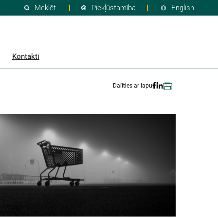
Meklēt
Piekļūstamība
English
Kontakti
Dalīties ar lapu