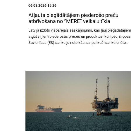
06.08.2026 15:26
Atļauta piegādātājiem piederošo preču
atbrīvošana no ‘’MERE’’ veikalu tīkla
Latvijā izdots vispārējais saskaņojums, kas ļauj piegādātājiem
atgūt viņiem piederošās preces un produktus, kuri pēc Eiropas
Savienības (ES) sankciju noteikšanas palikuši sankcionēto
uzņēmumu SIA "LATPRODUKTI" un UAB "Valiente" filiāles
Latvijā valdījumā. Atsevišķa Finanšu izlūkošanas dienesta
(FID) atļauja šādu preču atbrīvošanai nav nepieciešama.
Lēmums attiecas uz trešo personu īpašumā esošajām
precēm, kas atradās sankcionēto uzņēmumu pārziņā līdz
2026. gada 23. jūlijam, un nodrošina iespēju tās nodot to
likumīgajiem īpašniekiem. FID ir noteicis vienotu kārtību, kā šīs
saistības izpildāmas. Plašāka informācija pieejama:
https://sankcijas.fid.gov.lv/lv/noderigi/visparejais-
saskanojums Jau ziņots, ka ES Padome 2026. gada 23. jūlijā
pieņēma 21. sankciju kārtu pret Krieviju un personām, kas
saistītas ar tās militāro agresiju pret Ukrainu. Mērķētās finanš
sankcijas tika noteiktas arī SIA "LATPRODUKTI" un UAB
"Valiente" filiālei Latvijā, kas pārvalda mazumtirdzniecības