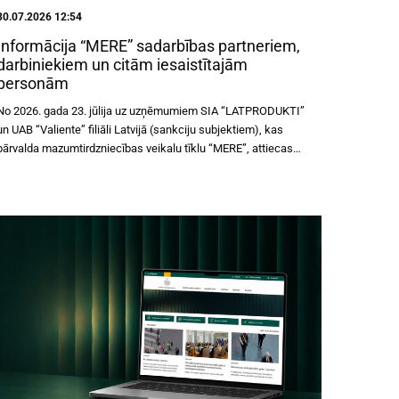
30.07.2026 12:54
Informācija “MERE” sadarbības partneriem,
darbiniekiem un citām iesaistītajām
personām
No 2026. gada 23. jūlija uz uzņēmumiem SIA “LATPRODUKTI”
un UAB “Valiente” filiāli Latvijā (sankciju subjektiem), kas
pārvalda mazumtirdzniecības veikalu tīklu “MERE”, attiecas
Eiropas Savienības (ES) noteiktās mērķētās finanšu sankcijas.
Tas praksē nozīmē, ka uzņēmumiem nekavējoties jāpārtrauc
saimnieciskā darbība, ievērojot ES sankciju noteiktos
ierobežojumus. Pieļaujamas ir tikai tādas darbības, kas
nepieciešamas iesaldēto preču saglabāšanai, uzņēmumu
minimālās pastāvēšanas nodrošināšanai un kas ir atļautas ar
FID izdoto Vispārējo saskaņojumu vai individuālu FID atļauju.
Ko nozīmē mērķētās finanšu sankcijas? Mērķētas finanšu
sankcijas nozīmē pienākumu iesaldēt visus sankciju subjektu
īpašumā, turējumā vai kontrolē esošos līdzekļus un
saimnieciskos resursus. Vienlaikus ikvienai personai ES ir
aizliegts tieši vai netieši darīt sankciju subjektiem pieejamus
līdzekļus un saimnieciskos resursus. Tas ietver arī maksājumu