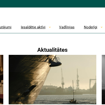
autājumi
Iesaldētie aktīvi
Vadlīnijas
Noderīgi
Aktualitātes