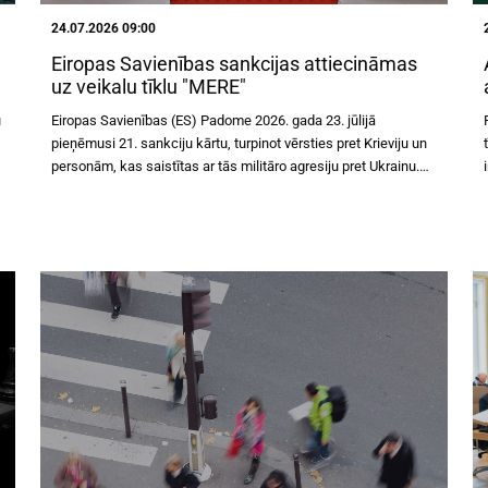
24.07.2026 09:00
Eiropas Savienības sankcijas attiecināmas
uz veikalu tīklu "MERE"
u
Eiropas Savienības (ES) Padome 2026. gada 23. jūlijā
pieņēmusi 21. sankciju kārtu, turpinot vērsties pret Krieviju un
personām, kas saistītas ar tās militāro agresiju pret Ukrainu.
No 2026. gada 23. jūlija mērķētas finanšu sankcijas attiecas
arī uz uzņēmumiem SIA "LATPRODUKTI" un UAB "Valiente"
i
filiāli Latvijā, kas pārvalda mazumtirdzniecības veikalu tīklu
“
"MERE". Tas praksē nozīmē, ka uzņēmumiem nekavējoties
g
jāpārtrauc saimnieciskā darbība, ievērojot ES sankciju
ierobežojumus. ES sankcijas noteiktas pret Krievijas uzņēmēju
Sergeju Šnaideru (Sergey Ivanovich Schneider), kurš saskaņā
ar Padomes Īstenošanas regulu (ES) 2026/1843 ir iekļauts
sankciju sarakstā, jo materiāli vai finansiāli atbalsta darbības,
atļa
kuras grauj vai apdraud Ukrainas teritoriālo integritāti,
suverenitāti un neatkarību. Sergeja Šnaidera īpašumā netieši ir
vairāk nekā 50 % daļu SIA "LATPRODUKTI" un UAB "Valiente"
filiālē Latvijā. Saskaņā ar ES regulējumu sankcijas attiecas arī
uz sankciju sarakstā iekļautās personas īpašumā (īpašumā