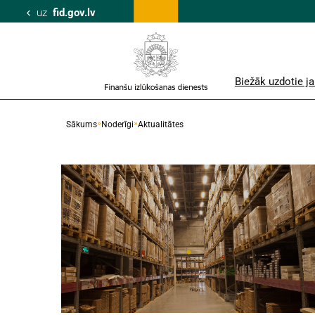
uz
fid.gov.lv
Biežāk uzdotie j
Sākums
Noderīgi
Aktualitātes